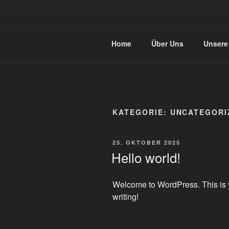
Zum
Inhalt
springen
STEREOSO
Home
Über Uns
Unsere
KATEGORIE:
UNCATEGORI
VERÖFFENTLICHT
25. OKTOBER 2025
AM
Hello world!
Welcome to WordPress. This is your
writing!